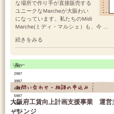
な場所で作り手が直接販売する
ユニークなMarcheが大賑わい
になっています。私たちのMidi
Marche(ミディ・マルシェ）も、今 …
続きをみる
|
前へ‹‹
1987
2987
3987
4987
お問合せ・相談の申込み
5987
大阪府工賃向上計画支援事業 運営
6987
ャレンジ
7987