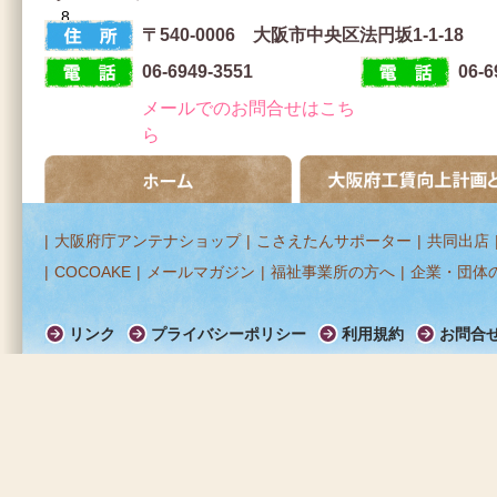
8
〒540-0006 大阪市中央区法円坂1-1-18
住 所
06-6949-3551
06-6
電 話
F A X
メールでのお問合せはこち
ら
ホーム
大阪府工賃向上計画とは
|
大阪府庁アンテナショップ
|
こさえたんサポーター
|
共同出店
|
COCOAKE
|
メールマガジン
|
福祉事業所の方へ
|
企業・団体
リンク
プライバシーポリシー
利用規約
お問合