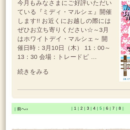
今月もみなさまにご好評いただい
ている『ミディ・マルシェ』開催
します!! お近くにお越しの際には
ぜひお立ち寄りください☆～3月
はホワイトデイ・マルシェ～ 開
催日時：3月10日（木） 11：00～
13：30 会場：トレードピ …
続きをみる
|
1
|
2
|
3
|
4
|
5
|
6
|
7
|
8
|
|
前へ‹‹