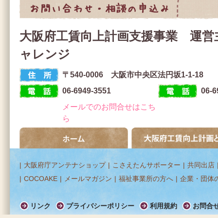
お問合せ・相談の申込み
大阪府工賃向上計画支援事業 運営
ャレンジ
〒540-0006 大阪市中央区法円坂1-1-18
住 所
06-6949-3551
06-6
電 話
F A X
メールでのお問合せはこち
ら
ホーム
大阪府工賃向上計画とは
|
大阪府庁アンテナショップ
|
こさえたんサポーター
|
共同出店
|
COCOAKE
|
メールマガジン
|
福祉事業所の方へ
|
企業・団体
リンク
プライバシーポリシー
利用規約
お問合