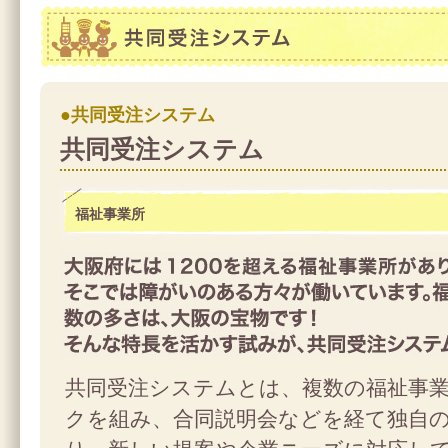
共同受注システム
●共同受注システム
共同受注システム
福祉事業所
大阪府には1200を超える福祉事業所があり
そこでは障がいのある方々が働いています。福祉事業所の
共同受注システムとは、複数の福祉事
数の多さは、大阪の宝物です！
そんな特徴を活かす試みが、共同受注システムです。
クを組み、合同説明会などを経て独自