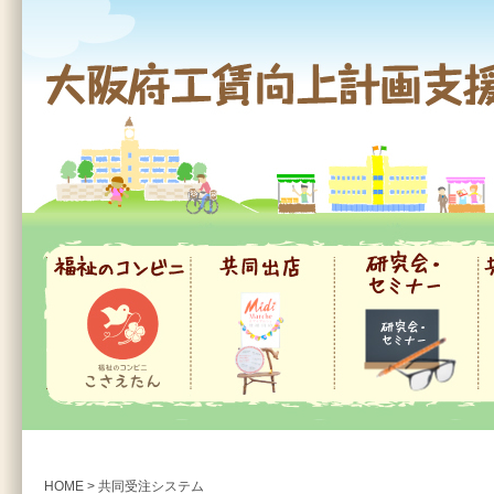
大阪府工賃向上計画支援事業
福祉のコンビニ
共同出店
研究会・セミナー
共
HOME
>
共同受注システム