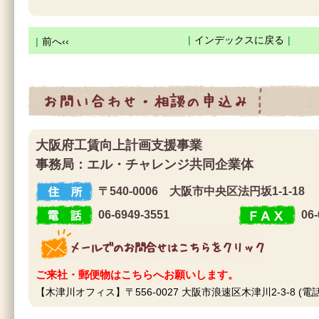
|
インデックスに戻る
|
|
前へ‹‹
お問合せ・相談の申込み
大阪府工賃向上計画支援事業
事務局：エル・チャレンジ共同企業体
〒540-0006 大阪市中央区法円坂1-1-18
住 所
06-6949-3551
06-
電 話
F A X
メールでのお問合せはこちらをクリック
ご来社・郵便物はこちらへお願いします。
【木津川オフィス】〒556-0027 大阪市浪速区木津川2-3-8 (