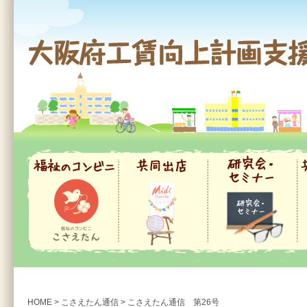
大阪府工賃向上計画支援事業
福祉のコンビニ
共同出店
研究会・セミナー
共
HOME
>
こさえたん通信
>
こさえたん通信 第26号