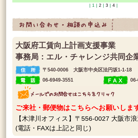
|
1
|
2
|
3
|
4
|
お問合せ・相談の申込み
大阪府工賃向上計画支援事業
事務局：エル・チャレンジ共同企
〒540-0006 大阪市中央区法円坂1-1-18
住 所
06-6949-3551
06-
電 話
F A X
メールでのお問合せはこちらをクリック
ご来社・郵便物はこちらへお願いしま
【木津川オフィス】〒556-0027 大阪市浪
(電話・FAXは上記と同じ)