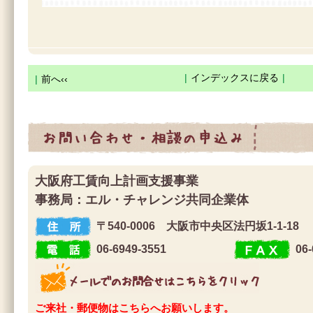
|
インデックスに戻る
|
|
前へ‹‹
お問合せ・相談の申込み
大阪府工賃向上計画支援事業
事務局：エル・チャレンジ共同企業体
〒540-0006 大阪市中央区法円坂1-1-18
住 所
06-6949-3551
06-
電 話
F A X
メールでのお問合せはこちらをクリック
ご来社・郵便物はこちらへお願いします。