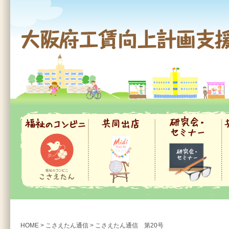
大阪府工賃向上計画支援事業
福祉のコンビニ
共同出店
研究会・セミナー
共
HOME
>
こさえたん通信
>
こさえたん通信 第20号