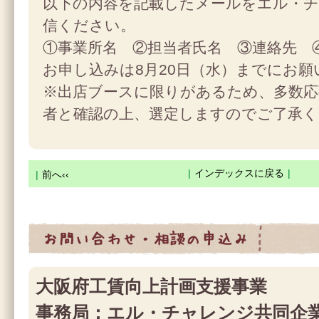
以下の内容を記載したメールをエル・
信ください。
①事業所名 ②担当者氏名 ③連絡先 
お申し込みは8月20日（水）までにお願
※出店ブースに限りがあるため、多数応
者と確認の上、選定しますのでご了承く
|
インデックスに戻る
|
|
前へ‹‹
お問合せ・相談の申込み
大阪府工賃向上計画支援事業
事務局：エル・チャレンジ共同企