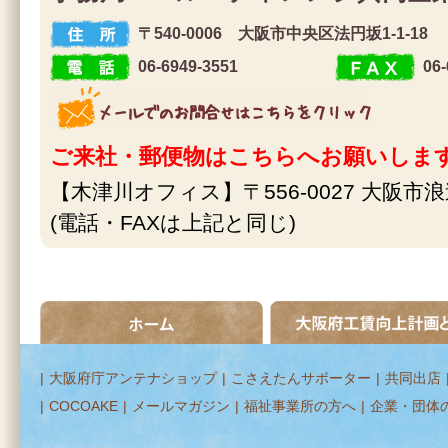
〒540-0006 大阪市中央区法円坂1-1-18
住 所
06-6949-3551
06-
電 話
F A X
メールでのお問合せはこちらをクリック
ご来社・郵便物はこちらへお願いしま
【木津川オフィス】〒556-0027 大阪市浪
(電話・FAXは上記と同じ)
ホーム
大阪府工賃向上計画とは
|
大阪府庁アンテナショップ
|
こさえたんサポーター
|
共同出店
|
COCOAKE
|
メールマガジン
|
福祉事業所の方へ
|
企業・団体