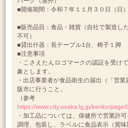
パーク（屋外）
■開催期間：令和７年１１月３０日（日） 
■販売品目：食品・雑貨（自社で製造し
不可）
■貸出什器：長テーブル1台、椅子１脚
■注意事項
・こさえたんロゴマークの認証を受け
象とします。
・出店事業者が食品衛生の届出（「営業
阪市に行うこと。
（参考
https://www.city.osaka.lg.jp/kenko/page
・加工品については、保健所で営業許可
調理、包装し、ラベルに食品表示（賞味