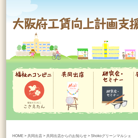
大阪府工賃向上計画支援事業
福祉のコンビニ
共同出店
研究会・セミナー
共
HOME
>
共同出店
>
共同出店からのお知らせ
>
Shokoグリーンマルシェ