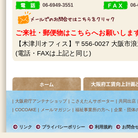
住 所
06-6949-3551
06-
電 話
F A X
メールでのお問合せはこちらをクリック
ご来社・郵便物はこちらへお願いしま
【木津川オフィス】〒556-0027 大阪市浪
(電話・FAXは上記と同じ)
ホーム
大阪府工賃向上計画とは
|
大阪府庁アンテナショップ
|
こさえたんサポーター
|
共同出店
|
COCOAKE
|
メールマガジン
|
福祉事業所の方へ
|
企業・団体
リンク
プライバシーポリシー
利用規約
お問合