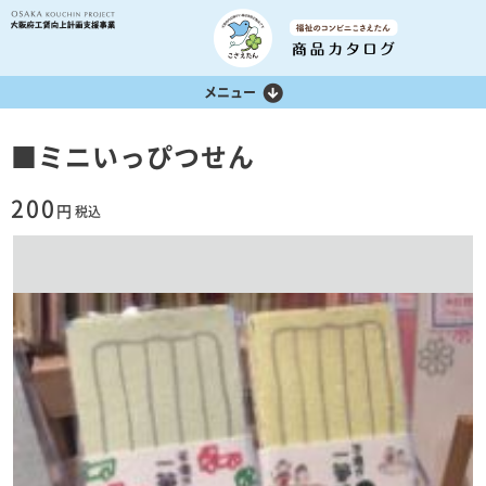
大阪府工賃向
上計画支援事
福祉の
業
メニュー
コンビ
ニこさ
えたん
■ミニいっぴつせん
商品カ
タログ
200
円
税込