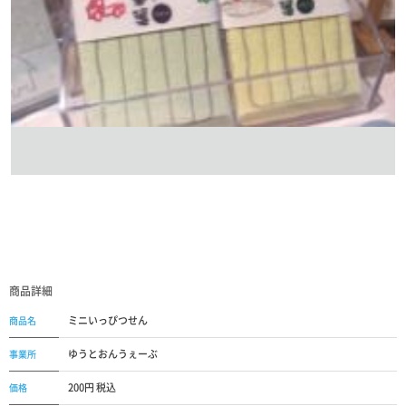
商品詳細
ミニいっぴつせん
商品名
ゆうとおんうぇーぶ
事業所
200円 税込
価格